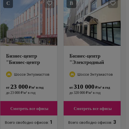
C
B
Бизнес-центр
Бизнес-центр
"
Бизнес-центр
"
Электродный
Шоссе
проезд, 16
"
Энтузиастов,
Шоссе Энтузиастов
Шоссе Энтузиастов
31с39
"
23 000
310 000
от
₽
/м²
в год
от
₽
/м²
в год
до
23 000
₽
/м²
в год
до
320 000
₽
/м²
в год
Смотреть все офисы
Смотреть все офисы
1
3
Всего свободно офисов:
Всего свободно офисов: