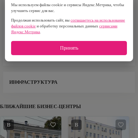
B
1 713 м2
Мы используем файлы cookie и сервисы Яндекс.Метрика, чтобы
улучшить сервис для вас.
Построен
Налоговая
1900 г.
№9
Продолжая использовать сайт, вы
соглашаетесь на использование
файлов cookie
и обработку персональных данных
сервисами
Тип здания
Кол-во лифтов
Яндекс.Метрика
.
Особняк
2
Принять
Площадь офисов
1 490 м²
ИНФРАСТРУКТУРА
БЛИЖАЙШИЕ БИЗНЕС-ЦЕНТРЫ
B
B