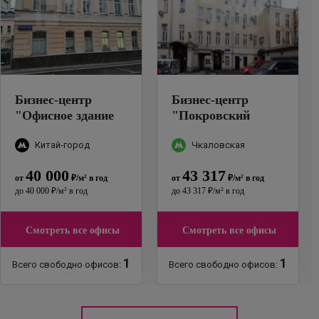
Бизнес-центр
Бизнес-центр
"
Офисное здание
"
Покровский
Покровский
бульвар, 8с2А
"
бульвар, 6/20 с2
"
Китай-город
Чкаловская
40 000
43 317
от
₽
/м²
в год
от
₽
/м²
в год
до
40 000
₽
/м²
в год
до
43 317
₽
/м²
в год
Смотреть все офисы
Смотреть все офисы
1
1
Всего свободно офисов:
Всего свободно офисов: