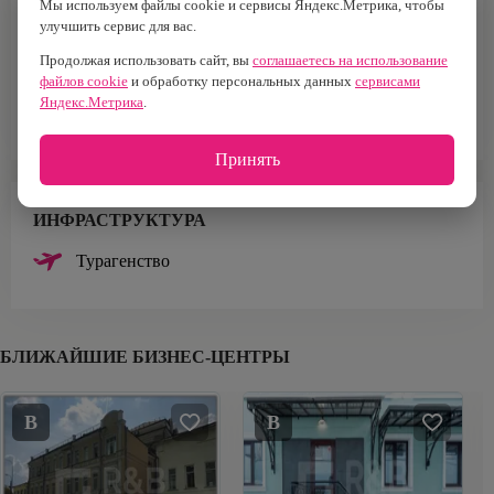
Мы используем файлы cookie и сервисы Яндекс.Метрика, чтобы
улучшить сервис для вас.
Тип здания
Тип парковки
Бизнес-центр
Стихийная
Продолжая использовать сайт, вы
соглашаетесь на использование
файлов cookie
и обработку персональных данных
сервисами
Площадь офисов
Яндекс.Метрика
.
5 500 м²
Принять
ИНФРАСТРУКТУРА
Турагенство
БЛИЖАЙШИЕ БИЗНЕС-ЦЕНТРЫ
B
B