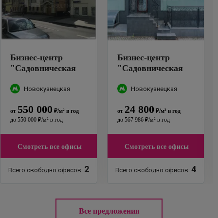
Бизнес-центр
Бизнес-центр
"
Садовническая
"
Садовническая
улица 24с6
"
улица, 27с9
"
Новокузнецкая
Новокузнецкая
550 000
24 800
от
₽
/м²
в год
от
₽
/м²
в год
до
550 000
₽
/м²
в год
до
567 986
₽
/м²
в год
Смотреть все офисы
Смотреть все офисы
2
4
Всего свободно офисов:
Всего свободно офисов:
Все предложения