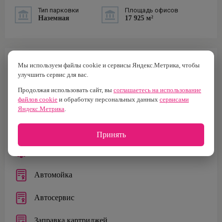
Тип парковки
Площадь офисов
Наземная
17 925 м²
ИНФРАСТРУКТУРА
Мы используем файлы cookie и сервисы Яндекс.Метрика, чтобы
улучшить сервис для вас.
Ремонт одежды
Продолжая использовать сайт, вы
соглашаетесь на использование
файлов cookie
и обработку персональных данных
сервисами
Салон красоты
Яндекс.Метрика
.
Полиграфия
Принять
Цветочный салон
Автомойка
Автосервис
Заправка картриджей