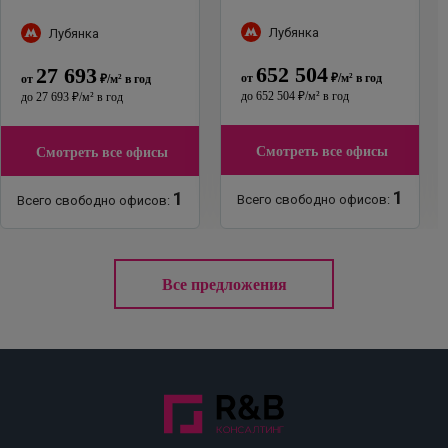
улица, 10/2с2Б
"
Лубянка
Лубянка
652 504
27 693
от
₽
/м²
в год
от
₽
/м²
в год
до
652 504
₽
/м²
в год
до
27 693
₽
/м²
в год
Смотреть все офисы
Смотреть все офисы
1
1
Всего свободно офисов:
Всего свободно офисов:
Все предложения