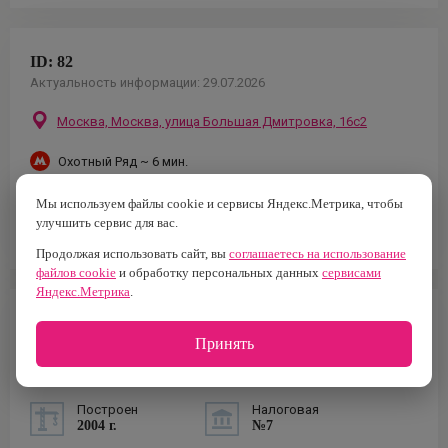
ID:
82
Актуальность информации:
29.07.2026
Москва,
Москва, улица Большая Дмитровка, 16с2
Охотный Ряд
~ 6 мин.
Мы используем файлы cookie и сервисы Яндекс.Метрика, чтобы
улучшить сервис для вас.
Записаться на просмотр
Продолжая использовать сайт, вы
соглашаетесь на использование
файлов cookie
и обработку персональных данных
сервисами
Яндекс.Метрика
.
ИНФОРМАЦИЯ О ЗДАНИИ
Принять
Класс
Площадь
B+
4 005 м2
Построен
Налоговая
2004 г.
№7