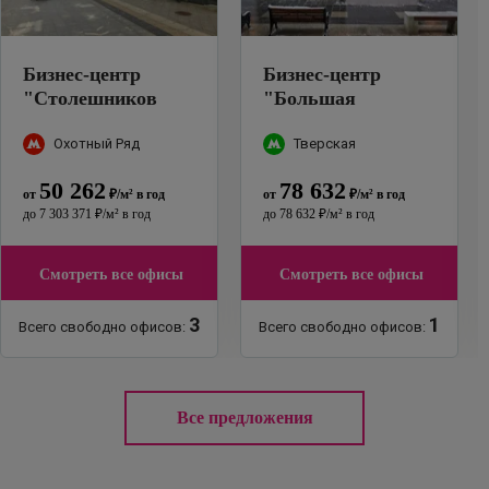
Бизнес-центр
Бизнес-центр
"
Столешников
"
Большая
переулок, 14
"
Дмитровка, 11
"
Охотный Ряд
Тверская
50 262
78 632
от
₽
/м²
в год
от
₽
/м²
в год
до
7 303 371
₽
/м²
в год
до
78 632
₽
/м²
в год
Смотреть все офисы
Смотреть все офисы
3
1
Всего свободно офисов:
Всего свободно офисов:
Все предложения