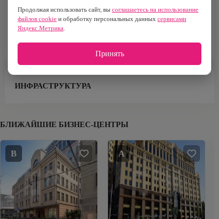
Тип здания
Тип парковки
Продолжая использовать сайт, вы
соглашаетесь на использование
Особняк
Наземная
файлов cookie
и обработку персональных данных
сервисами
Яндекс.Метрика
.
Площадь офисов
689 м²
Принять
ИНФРАСТРУКТУРА
БЛИЖАЙШИЕ БИЗНЕС-ЦЕНТРЫ
B
A