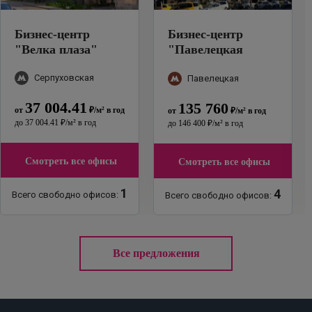
Бизнес-центр
Бизнес-центр
"
Велка плаза
"
"
Павелецкая
Плаза (строение 1)
Серпуховская
Блок А
"
Павелецкая
37 004.41
135 760
от
₽
/м²
в год
от
₽
/м²
в год
до
37 004.41
₽
/м²
в год
до
146 400
₽
/м²
в год
Смотреть все офисы
Смотреть все офисы
1
4
Всего свободно офисов:
Всего свободно офисов:
Все предложения