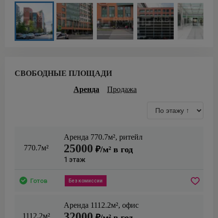
СВОБОДНЫЕ ПЛОЩАДИ
Аренда
Продажа
Аренда
770.7
м²,
ритейл
25000
770.7м²
₽/м² в год
1
этаж
Готов
Без комиссии
Аренда
1112.2
м²,
офис
32000
1112.2м²
₽/м² в год