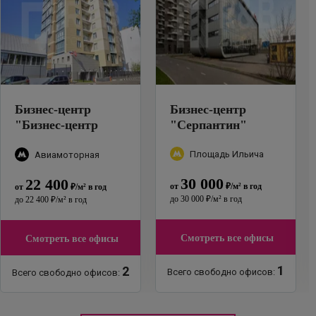
Бизнес-центр
Бизнес-центр
"
Бизнес-центр
"
Серпантин
"
РОСТЭК, проезд
Площадь Ильича
Завода Серп и
Авиамоторная
Молот, 6к1
"
30 000
22 400
от
₽
/м²
в год
от
₽
/м²
в год
до
30 000
₽
/м²
в год
до
22 400
₽
/м²
в год
Смотреть все офисы
Смотреть все офисы
1
2
Всего свободно офисов:
Всего свободно офисов: