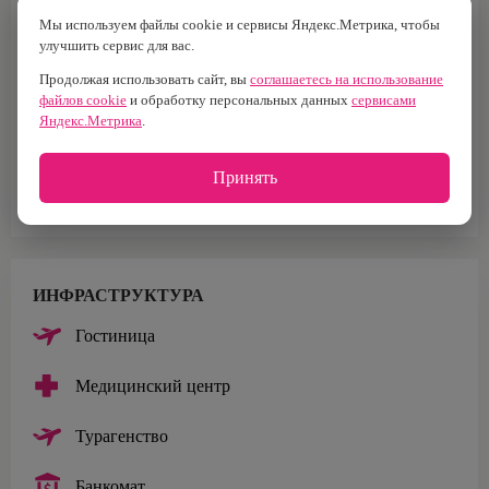
B+
73 454 м2
Мы используем файлы cookie и сервисы Яндекс.Метрика, чтобы
улучшить сервис для вас.
Построен
Налоговая
2010 г.
№22
Продолжая использовать сайт, вы
соглашаетесь на использование
файлов cookie
и обработку персональных данных
сервисами
Тип здания
Кол-во лифтов
Яндекс.Метрика
.
Бизнес-центр
7
Тип парковки
Площадь офисов
Принять
Многоуровневая
63 905 м²
ИНФРАСТРУКТУРА
Гостиница
Медицинский центр
Турагенство
Банкомат