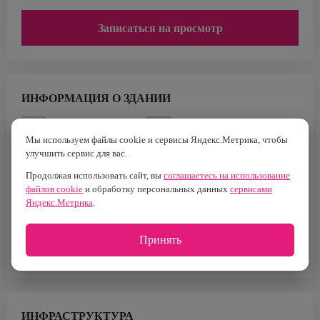
Записаться на просмотр
ИНФОРМАЦИЯ О ЗДАНИИ
Класс
Площадь
B
27 576 м2
Мы используем файлы cookie и сервисы Яндекс.Метрика, чтобы
улучшить сервис для вас.
Построен
Налоговая
1993 г.
№25
Продолжая использовать сайт, вы
соглашаетесь на использование
файлов cookie
и обработку персональных данных
сервисами
Тип здания
Кол-во лифтов
Яндекс.Метрика
.
Бизнес-центр
5
Площадь офисов
Принять
23 991 м²
ИНФРАСТРУКТУРА