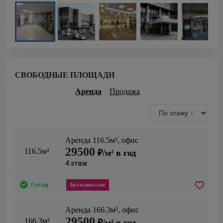
СВОБОДНЫЕ ПЛОЩАДИ
Аренда
Продажа
Аренда
116.5
м²,
офис
29500
116.5м²
₽/м² в год
4
этаж
Готов
Без комиссии
Аренда
166.3
м²,
офис
29500
166.3м²
₽/м² в год