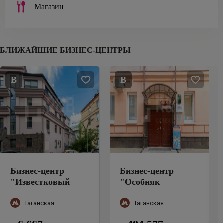
Магазин
БЛИЖАЙШИЕ БИЗНЕС-ЦЕНТРЫ
B
B
Бизнес-центр
Бизнес-центр
"
Известковый
"
Особняк
переулок, 7с2
"
Известковый пер.
д. 5 стр. 2
"
Таганская
Таганская