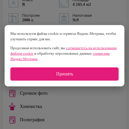
B
4 243.4 м2
Построен
Налоговая
2006 г.
№9
Тип здания
Кол-во лифтов
Мы используем файлы cookie и сервисы Яндекс.Метрика, чтобы
Бизнес-центр
1
улучшить сервис для вас.
Тип парковки
Площадь офисов
Продолжая использовать сайт, вы
соглашаетесь на использование
Наземная/
2 500 м²
файлов cookie
и обработку персональных данных
сервисами
Подземная
Яндекс.Метрика
.
Принять
ИНФРАСТРУКТУРА
Срочное фото
Химчистка
Полиграфия