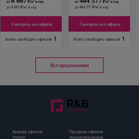
6 667
484 577
от
₽
/м²
в год
от
₽
/м²
в год
до
6 667
₽
/м²
в год
до
484 577
₽
/м²
в год
Смотреть все офисы
Смотреть все офисы
1
1
Всего свободно офисов:
Всего свободно офисов:
Все предложения
Аренда офисов
Продажа офисов
Услуги
Аналитика рынка