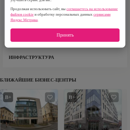
Продолжая использовать сайт, вы
соглашаетесь на использование
Построен
Налоговая
1920 г.
№30
файлов cookie
и обработку персональных данных
сервисами
Яндекс.Метрика
.
Тип здания
Бизнес-центр
Принять
ИНФРАСТРУКТУРА
БЛИЖАЙШИЕ БИЗНЕС-ЦЕНТРЫ
B+
B+