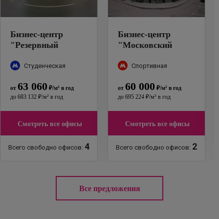
Бизнес-центр
Бизнес-центр
"
Резервный
"
Московский
проезд, 11А
"
шелк
"
Студенческая
Спортивная
63 060
60 000
от
₽
/м²
в год
от
₽
/м²
в год
до
683 132
₽
/м²
в год
до
695 224
₽
/м²
в год
Смотреть все офисы
Смотреть все офисы
4
2
Всего свободно офисов:
Всего свободно офисов:
Все предложения