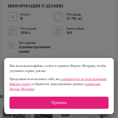
ИНФОРМАЦИЯ О ЗДАНИИ
Класс
Площадь
B
15 781 м2
Построен
Налоговая
1910 г.
№9
Тип здания
Административное
здание
Мы используем файлы cookie и сервисы Яндекс.Метрика, чтобы
улучшить сервис для вас.
ИНФРАСТРУКТУРА
Продолжая использовать сайт, вы
соглашаетесь на использование
файлов cookie
и обработку персональных данных
сервисами
Яндекс.Метрика
.
БЛИЖАЙШИЕ БИЗНЕС-ЦЕНТРЫ
Принять
B
B