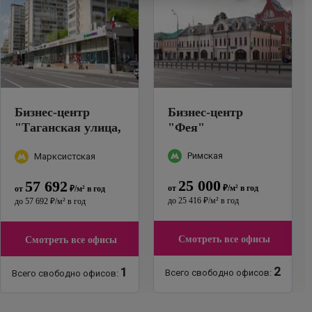
Бизнес-центр
Бизнес-центр
"
Таганская улица,
"
Фея
"
29с1
"
Римская
Марксистская
25 000
57 692
от
₽
/м²
в год
от
₽
/м²
в год
до
25 416
₽
/м²
в год
до
57 692
₽
/м²
в год
Смотреть все офисы
Смотреть все офисы
2
1
Всего свободно офисов:
Всего свободно офисов: