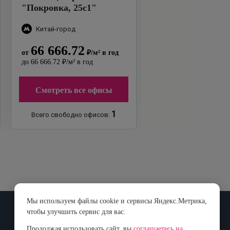
"
Покровка, 25с1
"
Китай-город
66 666.72
от
₽
/м²
в год
до
66 666.72
₽
/м²
в год
Смотреть все офисы
1
Всего свободно офисов:
Мы используем файлы cookie и сервисы Яндекс.Метрика,
чтобы улучшить сервис для вас.
Контакты
Продолжая использовать сайт, вы
соглашаетесь на