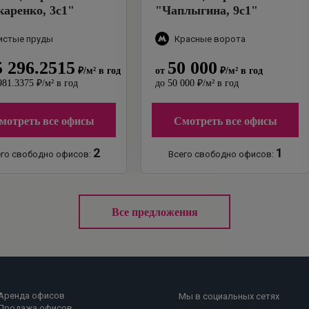
аренко, 3с1
"
"
Чаплыгина, 9с1
"
истые пруды
Красные ворота
5 296.2515
50 000
₽
/м²
в год
от
₽
/м²
в год
981.3375
₽
/м²
в год
до
50 000
₽
/м²
в год
мотреть все офисы
Смотреть все офисы
2
1
го свободно офисов:
Всего свободно офисов:
Все предложения
Аренда офисов
Мы в социальных сетях
Продажа офисов