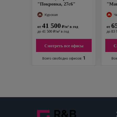
"
Покровка, 27с6
"
"
Мак
Курская
Ч
41 500
6
от
₽
/м²
в год
от
до
41 500
₽
/м²
в год
до
83 
Смотреть все офисы
С
1
Всего свободно офисов:
Все