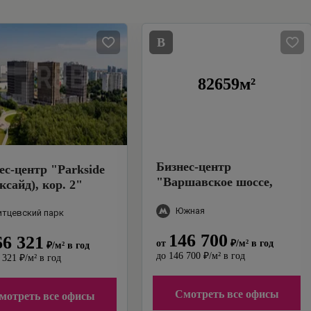
B
82659м²
Бизнес-центр
ес-центр
"
Parkside
"
Варшавское шоссе,
ксайд), кор. 2
"
125с1
"
Южная
итцевский парк
146 700
66 321
от
₽
/м²
в год
₽
/м²
в год
до
146 700
₽
/м²
в год
 321
₽
/м²
в год
Смотреть все офисы
мотреть все офисы