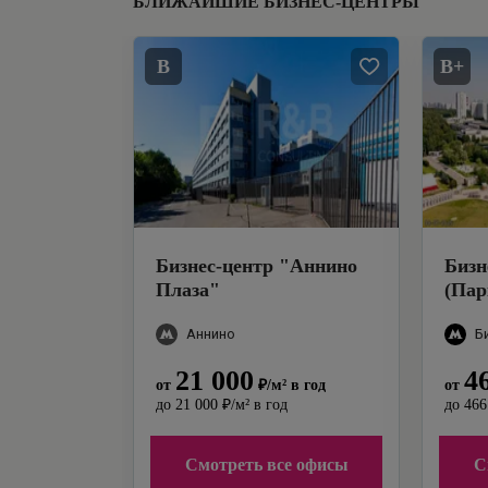
БЛИЖАЙШИЕ БИЗНЕС-ЦЕНТРЫ
B
B+
Бизнес-центр
"
Аннино
Бизн
Плаза
"
(Пар
Аннино
Б
21 000
4
от
₽
/м²
в год
от
до
21 000
₽
/м²
в год
до
466
Смотреть все офисы
С