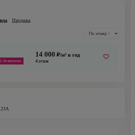
нда
Продажа
14 000
₽/м² в год
4
этаж
С
:
Не включен
 23А