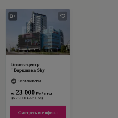
B+
Бизнес-центр
"
Варшавка Sky
(Варшавка Скай)
"
Чертановская
23 000
от
₽
/м²
в год
до
23 000
₽
/м²
в год
Смотреть все офисы