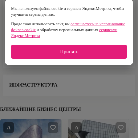
Класс
Площадь
A
50 203 м2
Мы используем файлы cookie и сервисы Яндекс.Метрика, чтобы
улучшить сервис для вас.
Построен
Налоговая
2021 г.
№10
Продолжая использовать сайт, вы
соглашаетесь на использование
файлов cookie
и обработку персональных данных
сервисами
Тип здания
Кол-во лифтов
Яндекс.Метрика
.
Бизнес-центр
10
Тип парковки
Площадь офисов
Принять
Подземная
39 886 м²
ИНФРАСТРУКТУРА
БЛИЖАЙШИЕ БИЗНЕС-ЦЕНТРЫ
A
A