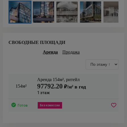
СВОБОДНЫЕ ПЛОЩАДИ
Аренда
Продажа
Аренда
154
м²,
ритейл
97792.20
154м²
₽/м² в год
1
этаж
Готов
Без комиссии