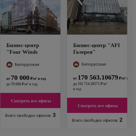
Бизнес-центр
Бизнес-центр
"
AFI
"
Four Winds
Галерея
"
Plaza
"
Белорусская
Белорусская
170 563.10679
70 000
от
₽
/м²
в год
от
₽
/м²
в год
до
191 714.28571
₽
/м²
до
70 000
₽
/м²
в год
в год
Смотреть все офисы
Смотреть все офисы
3
Всего свободно офисов:
2
Всего свободно офисов: