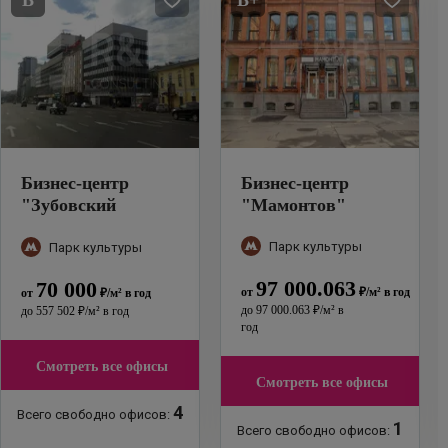
B
B+
Бизнес-центр
Бизнес-центр
"
Зубовский
"
Мамонтов
"
бульвар, 17с1
"
Парк культуры
Парк культуры
97 000.063
70 000
от
₽
/м²
в год
от
₽
/м²
в год
до
97 000.063
₽
/м²
в
до
557 502
₽
/м²
в год
год
Смотреть все офисы
Смотреть все офисы
4
Всего свободно офисов:
1
Всего свободно офисов: