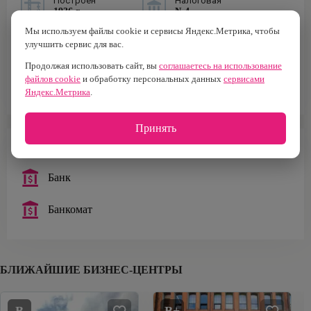
Построен
Налоговая
1936 г.
№4
Мы используем файлы cookie и сервисы Яндекс.Метрика, чтобы
Тип здания
Тип парковки
улучшить сервис для вас.
Бизнес-центр
Наземная
Продолжая использовать сайт, вы
соглашаетесь на использование
Площадь офисов
файлов cookie
и обработку персональных данных
сервисами
2 046 м²
Яндекс.Метрика
.
Принять
ИНФРАСТРУКТУРА
Банк
Банкомат
БЛИЖАЙШИЕ БИЗНЕС-ЦЕНТРЫ