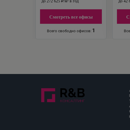
до
272 625
₽
/м²
в год
до
42 
Смотреть все офисы
С
1
Всего свободно офисов:
Все