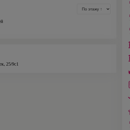
ей
к, 25/9с1