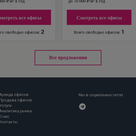
800
₽
/м²
в год
до
70 000
₽
/м²
в год
мотреть все офисы
Смотреть все офисы
2
1
го свободно офисов:
Всего свободно офисов:
Все предложения
Аренда офисов
Мы в социальных сетях
Продажа офисов
Услуги
Аналитика рынка
О нас
Контакты