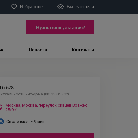
Избранное
Вы смотрели
Нужна консультация?
ас
Новости
Контакты
ID:
628
ктуальность информации:
23.04.2026
Москва,
Москва, переулок Сивцев Вражек,
25/9с1
Смоленская
~ 9 мин.