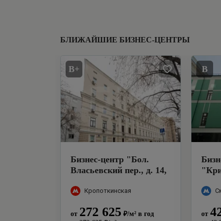
БЛИЖАЙШИЕ БИЗНЕС-ЦЕНТРЫ
B+
B
Бизнес-центр
"
Бол.
Бизн
Власьевский пер., д. 14,
"
Кри
стр. 1
"
пере
Кропоткинская
С
272 625
4
от
₽
/м²
в год
от