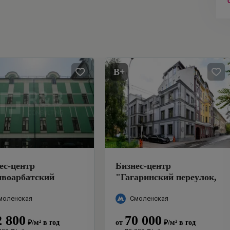
B+
ес-центр
Бизнес-центр
воарбатский
"
Гагаринский переулок,
улок, 13с2
"
33
"
моленская
Смоленская
2 800
70 000
₽
/м²
в год
от
₽
/м²
в год