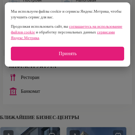
Построен
Налоговая
2008 г.
№5
Мы используем файлы cookie и сервисы Яндекс.Метрика, чтобы
Тип здания
Тип парковки
улучшить сервис для вас.
Бизнес-центр
Наземная
Продолжая использовать сайт, вы
соглашаетесь на использование
файлов cookie
и обработку персональных данных
сервисами
Площадь офисов
6 183 м²
Яндекс.Метрика
.
Принять
ИНФРАСТРУКТУРА
Ресторан
Банкомат
БЛИЖАЙШИЕ БИЗНЕС-ЦЕНТРЫ