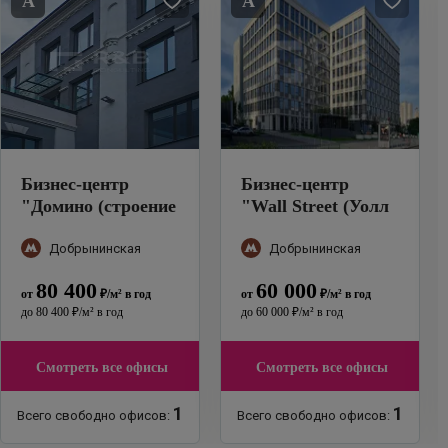
A
A
Бизнес-центр
Бизнес-центр
"
Домино (строение
"
Wall Street (Уолл
1,2,3,5,14)
"
Стрит)
"
Добрынинская
Добрынинская
80 400
60 000
от
₽
/м²
в год
от
₽
/м²
в год
до
80 400
₽
/м²
в год
до
60 000
₽
/м²
в год
Смотреть все офисы
Смотреть все офисы
1
1
Всего свободно офисов:
Всего свободно офисов: