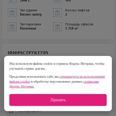
2006 г.
№9
Тип здания
Кол-во лифтов
Бизнес-центр
2
Тип парковки
Площадь офисов
Наземная
5 318 м²
ИНФРАСТРУКТУРА
Ремонт обуви
Мы используем файлы cookie и сервисы Яндекс.Метрика, чтобы
улучшить сервис для вас.
Медицинский центр
Продолжая использовать сайт, вы
соглашаетесь на использование
файлов cookie
и обработку персональных данных
сервисами
Аптека
Яндекс.Метрика
.
Автосервис
Принять
Супермаркет