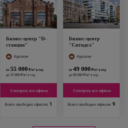
Бизнес-центр
"
D-
Бизнес-центр
станция
"
"
Ситидел
"
Курская
Курская
55 000
49 000
от
₽
/м²
в год
от
₽
/м²
в год
до
55 000
₽
/м²
в год
до
60 000
₽
/м²
в год
Смотреть все офисы
Смотреть все офисы
1
9
Всего свободно офисов:
Всего свободно офисов: