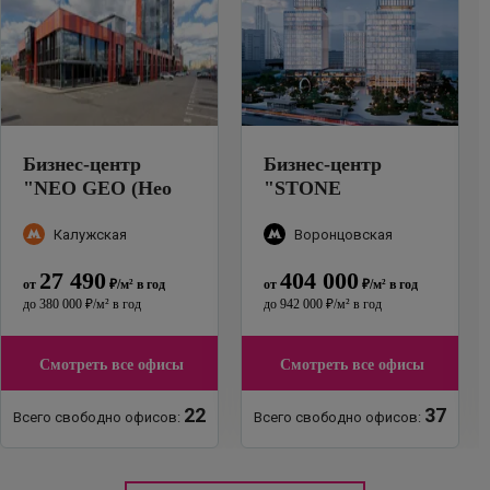
Бизнес-центр
Бизнес-центр
"
NEO GEO (Нео
"
STONE
Гео)
"
Калужская (башня
К1)
"
Калужская
Воронцовская
27 490
404 000
от
₽
/м²
в год
от
₽
/м²
в год
до
380 000
₽
/м²
в год
до
942 000
₽
/м²
в год
Смотреть все офисы
Смотреть все офисы
22
37
Всего свободно офисов:
Всего свободно офисов: