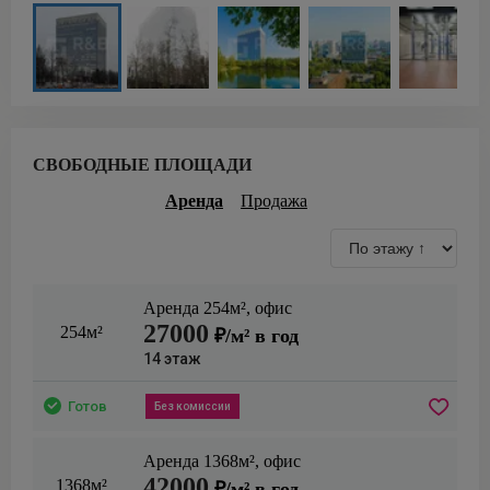
СВОБОДНЫЕ ПЛОЩАДИ
Аренда
Продажа
Аренда
254
м²,
офис
27000
254м²
₽/м² в год
14
этаж
Готов
Без комиссии
Аренда
1368
м²,
офис
42000
1368м²
₽/м² в год