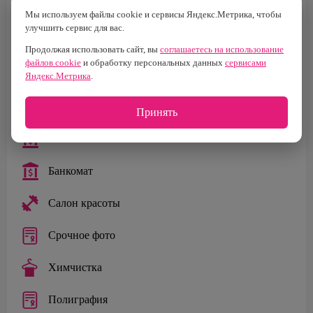
Бар
Мы используем файлы cookie и сервисы Яндекс.Метрика, чтобы
улучшить сервис для вас.
Кафе
Продолжая использовать сайт, вы
соглашаетесь на использование
файлов cookie
и обработку персональных данных
сервисами
Столовая
Яндекс.Метрика
.
Курьерские услуги
Принять
Банк
Банкомат
Салон красоты
Срочное фото
Химчистка
Полиграфия