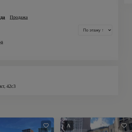
да
Продажа
ей
т, 42с3
A