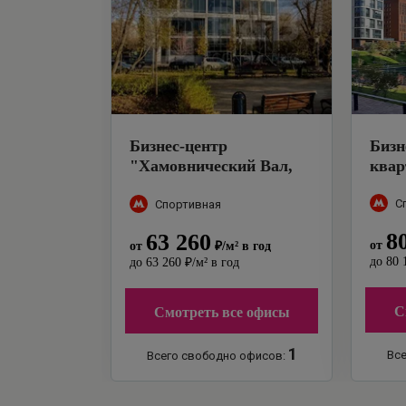
Бизнес-центр
Бизн
"
Хамовнический Вал,
ква
26А
"
С
Спортивная
8
63 260
от
от
₽
/м²
в год
до
80 
до
63 260
₽
/м²
в год
С
Смотреть все офисы
1
Все
Всего свободно офисов: