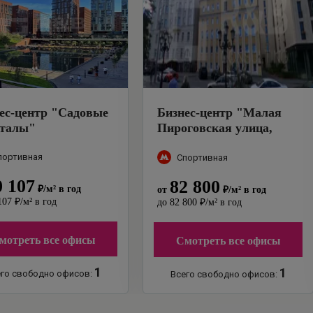
ес-центр
"
Садовые
Бизнес-центр
"
Малая
рталы
"
Пироговская улица,
14с1 Элберт плейс
"
портивная
Спортивная
0 107
82 800
₽
/м²
в год
от
₽
/м²
в год
107
₽
/м²
в год
до
82 800
₽
/м²
в год
мотреть все офисы
Смотреть все офисы
1
1
го свободно офисов:
Всего свободно офисов: