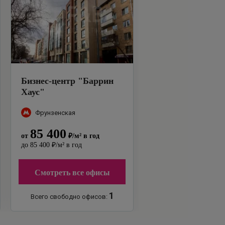
Бизнес-центр
"
Баррин
Хаус
"
Фрунзенская
85 400
от
₽
/м²
в год
до
85 400
₽
/м²
в год
Смотреть все офисы
1
Всего свободно офисов: