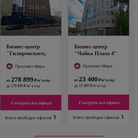
Бизнес-центр
Бизнес-центр
"
Гиляровского,
"
Чайка Плаза 4
"
39с3
"
Проспект Мира
Проспект Мира
23 400
278 899
от
₽
/м²
в год
от
₽
/м²
в год
до
23 400
₽
/м²
в год
до
278 899
₽
/м²
в год
Смотреть все офисы
Смотреть все офисы
1
1
Всего свободно офисов:
Всего свободно офисов: