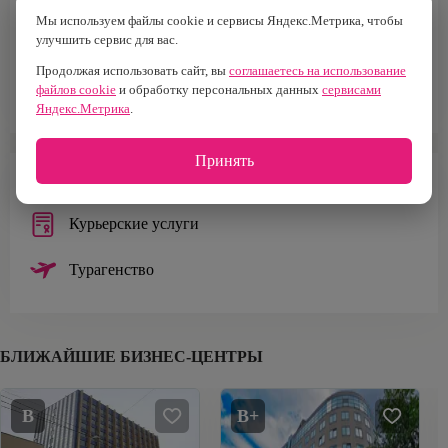
Мы используем файлы cookie и сервисы Яндекс.Метрика, чтобы
Тип здания
Тип парковки
Особняк
Наземная
улучшить сервис для вас.
Продолжая использовать сайт, вы
соглашаетесь на использование
Площадь офисов
файлов cookie
и обработку персональных данных
сервисами
1 978 м²
Яндекс.Метрика
.
Принять
ИНФРАСТРУКТУРА
Курьерские услуги
Турагенство
БЛИЖАЙШИЕ БИЗНЕС-ЦЕНТРЫ
B
B+