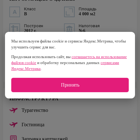
Класс
Площадь
B
4 000 м2
Построен
Налоговая
2012 г.
№6
Мы используем файлы cookie и сервисы Яндекс.Метрика, чтобы
Тип здания
Тип парковки
улучшить сервис для вас.
ЖК
Наземная/
Подземная
Продолжая использовать сайт, вы
соглашаетесь на использование
файлов cookie
и обработку персональных данных
сервисами
Площадь офисов
Яндекс.Метрика
.
3 480 м²
Принять
ИНФРАСТРУКТУРА
Турагенство
Гостиница
Заправка картриджей