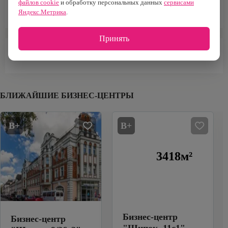
файлов cookie
и обработку персональных данных
сервисами
Наземная
4 193 м²
Яндекс.Метрика
.
Принять
ИНФРАСТРУКТУРА
БЛИЖАЙШИЕ БИЗНЕС-ЦЕНТРЫ
B+
B+
3418м²
Бизнес-центр
Бизнес-центр
"
Щипок, 11с1
"