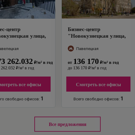
ес-центр
Бизнес-центр
окузнецкая улица,
"
Новокузнецкая улица,
"
43/16с2
"
авелецкая
Павелецкая
73 262.032
136 170
₽
/м²
в год
от
₽
/м²
в год
 262.032
₽
/м²
в год
до
136 170
₽
/м²
в год
мотреть все офисы
Смотреть все офисы
1
1
го свободно офисов:
Всего свободно офисов:
Все предложения