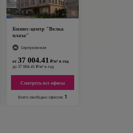
Бизнес-центр
"
Велка
плаза
"
Серпуховская
37 004.41
от
₽
/м²
в год
до
37 004.41
₽
/м²
в год
Смотреть все офисы
1
Всего свободно офисов: