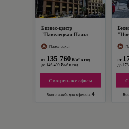
Бизнес-центр
Бизн
"
Павелецкая Плаза
"
Нов
(строение 1) Блок А
"
39с1
Павелецкая
П
135 760
1
от
₽
/м²
в год
от
до
146 400
₽
/м²
в год
до
173
Смотреть все офисы
С
4
Всего свободно офисов:
Все