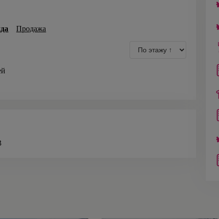
да
Продажа
ей
3