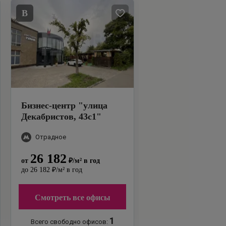
B
Бизнес-центр
"
улица
Декабристов, 43с1
"
Отрадное
26 182
от
₽
/м²
в год
до
26 182
₽
/м²
в год
Смотреть все офисы
1
Всего свободно офисов: