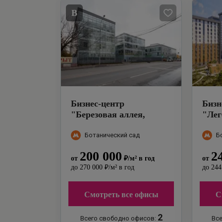
B
Бизнес-центр
Бизн
"
Березовая аллея,
"
Лег
14Бс1
"
кор. 
Ботанический сад
Б
200 000
2
от
₽
/м²
в год
от
до
270 000
₽
/м²
в год
до
244
Смотреть все офисы
С
2
Всего свободно офисов:
Все