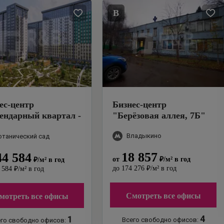
B
ес-центр
Бизнес-центр
ендарный квартал -
"
Берёзовая аллея, 7Б
"
6
"
Владыкино
отанический сад
18 857
44 584
от
₽
/м²
в год
₽
/м²
в год
до
174 276
₽
/м²
в год
 584
₽
/м²
в год
Смотреть все офисы
мотреть все офисы
4
1
Всего свободно офисов:
го свободно офисов: