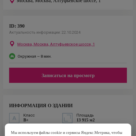
Москва,
Москва, Алтуфьевское шоссе, 1
ID:
390
Актуальность информации:
22.10.2024
Москва,
Москва, Алтуфьевское шоссе, 1
Окружная
~ 8 мин.
Записаться на просмотр
ИНФОРМАЦИЯ О ЗДАНИИ
Класс
Площадь
B+
13 915 м2
Построен
Налоговая
Мы используем файлы cookie и сервисы Яндекс.Метрика, чтобы