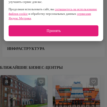
1983 г.
№15
улучшить сервис для вас.
Продолжая использовать сайт, вы
соглашаетесь на использование
Тип здания
Кол-во лифтов
Бизнес-центр
4
файлов cookie
и обработку персональных данных
сервисами
Яндекс.Метрика
.
Тип парковки
Площадь офисов
Наземная
12 106 м²
Принять
ИНФРАСТРУКТУРА
БЛИЖАЙШИЕ БИЗНЕС-ЦЕНТРЫ
B