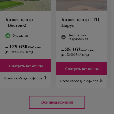
Бизнес-центр
Бизнес-центр
"
ТЦ
"
Восток-2
"
Парус
Локомотивный
Петровско-
Окружная
проезд 4
"
Разумовская
129 630
от
₽
/м²
в год
35 163
от
₽
/м²
в год
до
129 630
₽
/м²
в год
до
152 000
₽
/м²
в год
Смотреть все офисы
Смотреть все офисы
1
Всего свободно офисов:
5
Всего свободно офисов:
Все предложения