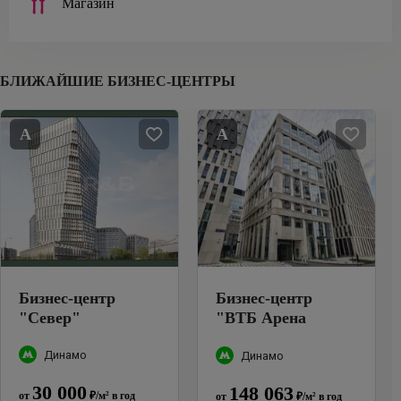
Магазин
БЛИЖАЙШИЕ БИЗНЕС-ЦЕНТРЫ
A
A
Бизнес-центр
Бизнес-центр
"
Север
"
"
ВТБ Арена
Парк
"
Динамо
Динамо
30 000
148 063
от
₽
/м²
в год
от
₽
/м²
в год