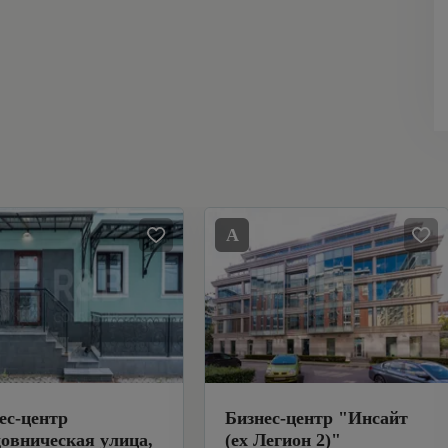
A
ес-центр
Бизнес-центр
"
Инсайт
овническая улица,
(ех Легион 2)
"