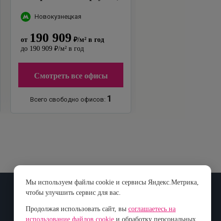
12
"
Новокузнецкая
190 909
от
₽
/м²
в год
до
190 909
₽
/м²
в год
Смотреть все офисы
1
Всего свободно офисов:
Мы используем файлы cookie и сервисы Яндекс.Метрика,
чтобы улучшить сервис для вас.
Контакты
Продолжая использовать сайт, вы
соглашаетесь на
+7 495 777-83-82
использование файлов cookie
и обработку персональных