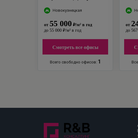
Сити Тауэр) (Строение
27с9
2)
"
Новокузнецкая
Н
55 000
2
от
₽
/м²
в год
от
до
55 000
₽
/м²
в год
до
567
Смотреть все офисы
С
1
Всего свободно офисов:
Все