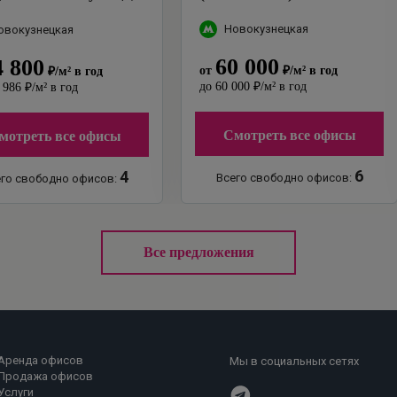
"
Новокузнецкая
овокузнецкая
60 000
4 800
от
₽
/м²
в год
₽
/м²
в год
до
60 000
₽
/м²
в год
 986
₽
/м²
в год
Смотреть все офисы
мотреть все офисы
6
4
Всего свободно офисов:
го свободно офисов:
Все предложения
Аренда офисов
Мы в социальных сетях
Продажа офисов
Услуги