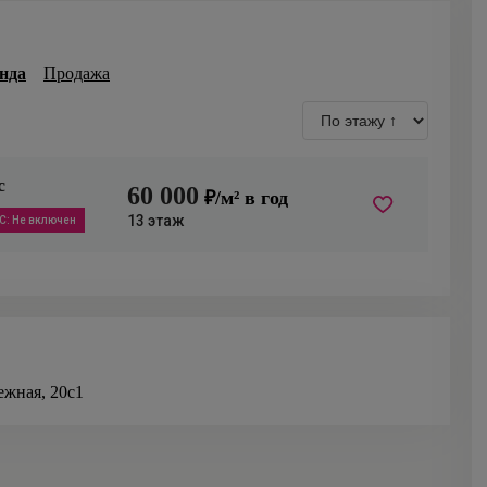
нда
Продажа
с
60 000
₽/м² в год
13
этаж
С
:
Не включен
ежная, 20с1