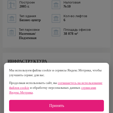
Построен
Налоговая
2005 г.
№10
Тип здания
Кол-во лифтов
Бизнес-центр
6
Тип парковки
Площадь офисов
Наземная/
38 078 м²
Подземная
ИНФРАСТРУКТУРА
Мы используем файлы cookie и сервисы Яндекс.Метрика, чтобы
Бар
улучшить сервис для вас.
Кафе
Продолжая использовать сайт, вы
соглашаетесь на использование
файлов cookie
и обработку персональных данных
сервисами
Яндекс.Метрика
.
Ресторан
Столовая
Принять