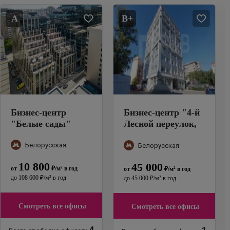
A
B+
Бизнес-центр
Бизнес-центр
"
4-й
"
Белые сады
"
Лесной переулок,
13
"
Белорусская
Белорусская
10 800
45 000
от
₽
/м²
в год
от
₽
/м²
в год
до
108 600
₽
/м²
в год
до
45 000
₽
/м²
в год
Смотреть все офисы
Смотреть все офисы
4