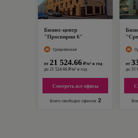
Бизнес-центр
Бизн
"
Просвирин 6
"
"
Сре
Сухаревская
С
21 524.66
3
от
₽
/м²
в год
от
до
21 524.66
₽
/м²
в год
до
33 
Смотреть все офисы
С
2
Всего свободно офисов:
Все