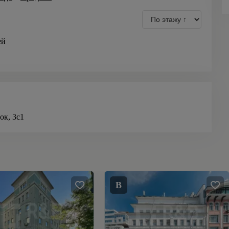
ей
ок, 3с1
B