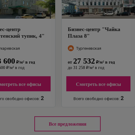
ес-центр
Бизнес-центр
"
Чайка
тенский тупик, 4
"
Плаза 8
"
ухаревская
Тургеневская
3 600
27 532
₽
/м²
в год
от
₽
/м²
в год
600
₽
/м²
в год
до
31 258
₽
/м²
в год
мотреть все офисы
Смотреть все офисы
2
2
го свободно офисов:
Всего свободно офисов:
Все предложения