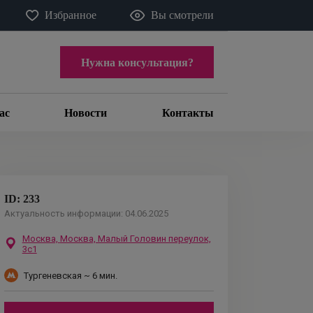
Избранное
Вы смотрели
Нужна консультация?
ас
Новости
Контакты
ID:
233
Актуальность информации:
04.06.2025
Москва,
Москва, Малый Головин переулок,
3с1
Тургеневская
~ 6 мин.