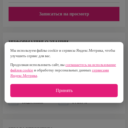
Записаться на просмотр
ИНФОРМАЦИЯ О ЗДАНИИ
Мы используем файлы cookie и сервисы Яндекс.Метрика, чтобы
Класс
Площадь
улучшить сервис для вас.
B+
20 251 м2
Продолжая использовать сайт, вы
соглашаетесь на использование
Построен
Налоговая
файлов cookie
и обработку персональных данных
сервисами
2007 г.
№27
Яндекс.Метрика
.
Тип здания
Кол-во лифтов
Бизнес-центр
8
Принять
Тип парковки
Площадь офисов
Подземный
14 215 м²