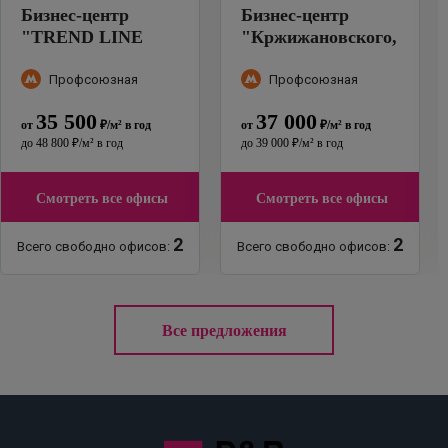
Бизнес-центр
Бизнес-центр
"
TREND LINE
"
Кржижановского,
(Тренд Лайн)
"
13к3
"
Профсоюзная
Профсоюзная
35 500
37 000
от
₽
/м²
в год
от
₽
/м²
в год
до
48 800
₽
/м²
в год
до
39 000
₽
/м²
в год
Смотреть все офисы
Смотреть все офисы
2
2
Всего свободно офисов:
Всего свободно офисов:
Все предложения