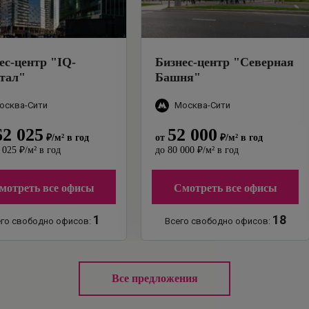
ес-центр
"
IQ-
Бизнес-центр
"
Северная
тал
"
Башня
"
осква-Сити
Москва-Сити
62 025
52 000
₽
/м²
в год
от
₽
/м²
в год
 025
₽
/м²
в год
до
80 000
₽
/м²
в год
мотреть все офисы
Смотреть все офисы
1
18
го свободно офисов:
Всего свободно офисов:
Все предложения