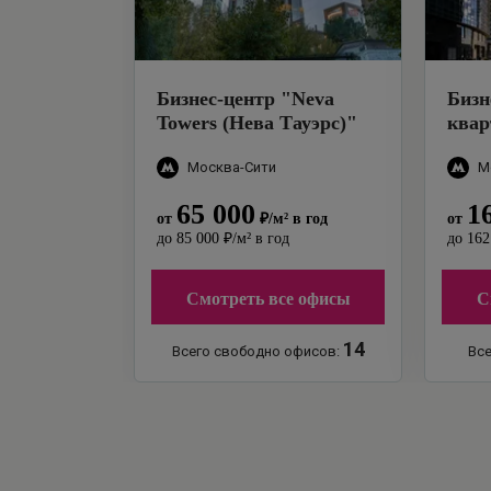
Бизнес-центр
"
Neva
Бизн
Towers (Нева Тауэрс)
"
квар
Москва-Сити
М
65 000
1
от
₽
/м²
в год
от
до
85 000
₽
/м²
в год
до
162
Смотреть все офисы
С
14
Всего свободно офисов:
Все