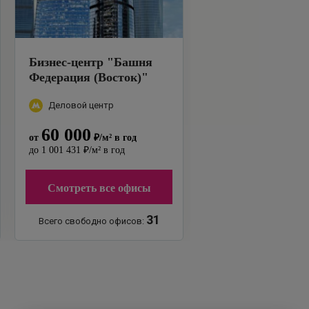
Бизнес-центр
"
Башня
Федерация (Восток)
"
Деловой центр
60 000
от
₽
/м²
в год
до
1 001 431
₽
/м²
в год
Смотреть все офисы
31
Всего свободно офисов: