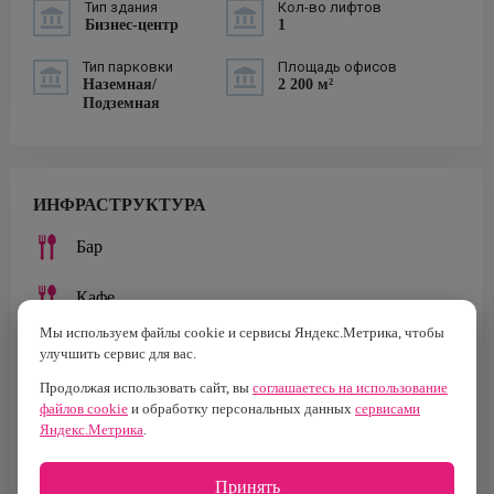
Тип здания
Кол-во лифтов
Бизнес-центр
1
Тип парковки
Площадь офисов
Наземная/
2 200 м²
Подземная
ИНФРАСТРУКТУРА
Бар
Кафе
Мы используем файлы cookie и сервисы Яндекс.Метрика, чтобы
Ресторан
улучшить сервис для вас.
Продолжая использовать сайт, вы
соглашаетесь на использование
Столовая
файлов cookie
и обработку персональных данных
сервисами
Яндекс.Метрика
.
Банк
Принять