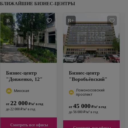
БЛИЖАЙШИЕ БИЗНЕС-ЦЕНТРЫ
B
B+
Бизнес-центр
Бизнес-центр
"
Довженко, 12
"
"
Воробьёвский
"
Ломоносовский
Минская
проспект
22 000
от
₽
/м²
в год
45 000
от
₽
/м²
в год
до
22 000
₽
/м²
в год
до
56 000
₽
/м²
в год
Смотреть все офисы
Смотреть все офисы