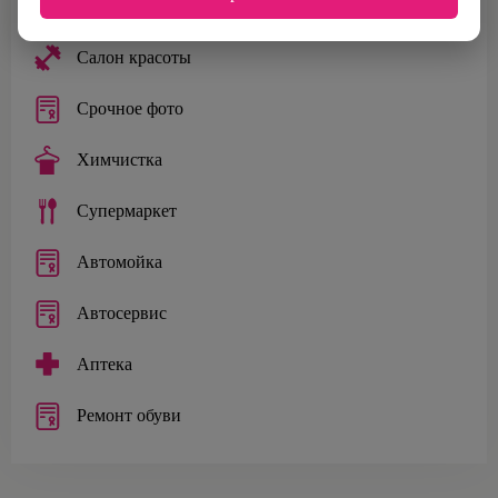
Банкомат
Салон красоты
Срочное фото
Химчистка
Супермаркет
Автомойка
Автосервис
Аптека
Ремонт обуви