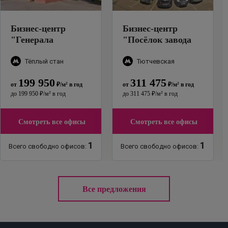
Бизнес-центр
Бизнес-центр
"
Генерала
"
Посёлок завода
Тюленева, 4Ас1
"
Мосрентген, 35
"
Тёплый стан
Тютчевская
199 950
311 475
от
₽
/м²
в год
от
₽
/м²
в год
до
199 950
₽
/м²
в год
до
311 475
₽
/м²
в год
Смотреть все офисы
Смотреть все офисы
1
1
Всего свободно офисов:
Всего свободно офисов:
Все предложения