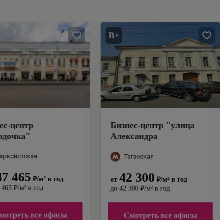
B+
ес-центр
Бизнес-центр
"
улица
здочка
"
Александра
Солженицына 5 с1
"
арксистская
Таганская
47 465
42 300
₽
/м²
в год
от
₽
/м²
в год
 465
₽
/м²
в год
до
42 300
₽
/м²
в год
мотреть все офисы
Смотреть все офисы