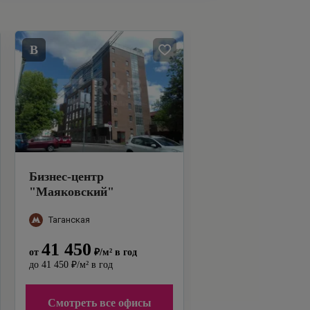
B
Бизнес-центр
"
Маяковский
"
Таганская
41 450
от
₽
/м²
в год
до
41 450
₽
/м²
в год
Смотреть все офисы