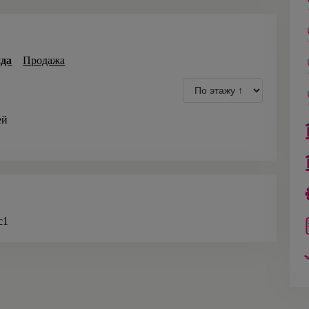
да
Продажа
ей
с1