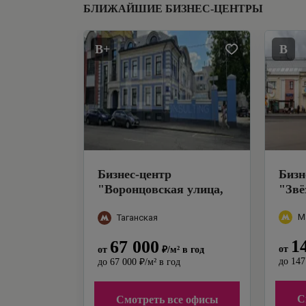
БЛИЖАЙШИЕ БИЗНЕС-ЦЕНТРЫ
B+
B
Бизнес-центр
Бизн
"
Воронцовская улица,
"
Звё
8с7
"
М
Таганская
1
67 000
от
от
₽
/м²
в год
до
147
до
67 000
₽
/м²
в год
С
Смотреть все офисы