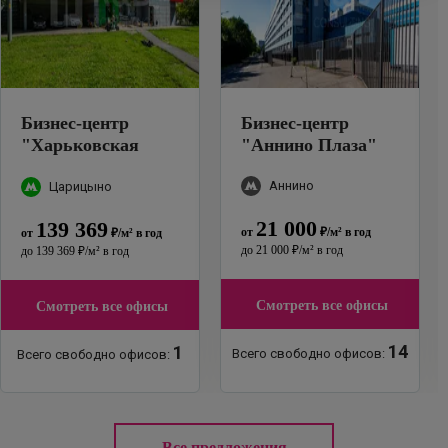
Бизнес-центр
Бизнес-центр
"
Харьковская
"
Аннино Плаза
"
улица, 1к6
"
Аннино
Царицыно
21 000
139 369
от
₽
/м²
в год
от
₽
/м²
в год
до
21 000
₽
/м²
в год
до
139 369
₽
/м²
в год
Смотреть все офисы
Смотреть все офисы
14
1
Всего свободно офисов:
Всего свободно офисов:
Все предложения