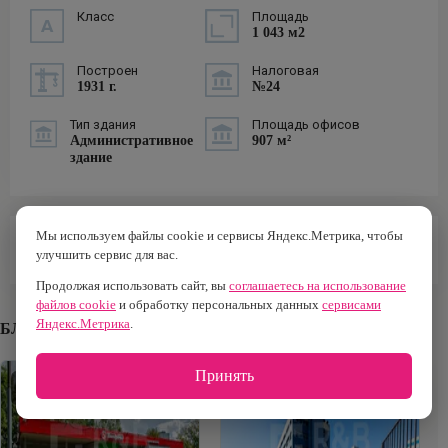
Класс
Площадь
1 043 м2
Построен
Налоговая
1931 г.
№24
Тип здания
Площадь офисов
Административное
907 м²
здание
Мы используем файлы cookie и сервисы Яндекс.Метрика, чтобы
ИНФРАСТРУКТУРА
улучшить сервис для вас.
Продолжая использовать сайт, вы
соглашаетесь на использование
файлов cookie
и обработку персональных данных
сервисами
Яндекс.Метрика
.
БЛИЖАЙШИЕ БИЗНЕС-ЦЕНТРЫ
Принять
B
B