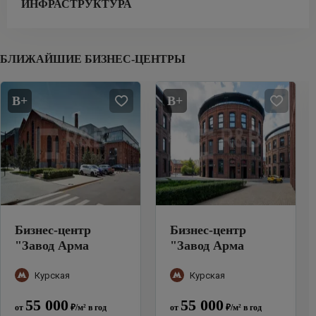
ИНФРАСТРУКТУРА
БЛИЖАЙШИЕ БИЗНЕС-ЦЕНТРЫ
B+
B+
Бизнес-центр
Бизнес-центр
"
Завод Арма
"
Завод Арма
(строение 3А)
"
(Строение 17)
"
Курская
Курская
55 000
55 000
от
₽
/м²
в год
от
₽
/м²
в год