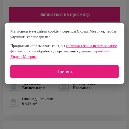
Записаться на просмотр
Мы используем файлы cookie и сервисы Яндекс.Метрика, чтобы
улучшить сервис для вас.
ИНФОРМАЦИЯ О ЗДАНИИ
Продолжая использовать сайт, вы
соглашаетесь на использование
файлов cookie
и обработку персональных данных
сервисами
Класс
Площадь
Яндекс.Метрика
.
B+
7 629 м2
Построен
Налоговая
Принять
1921 г.
№9
Тип здания
Тип парковки
Бизнес-парк
Наземная
Площадь офисов
6 637 м²