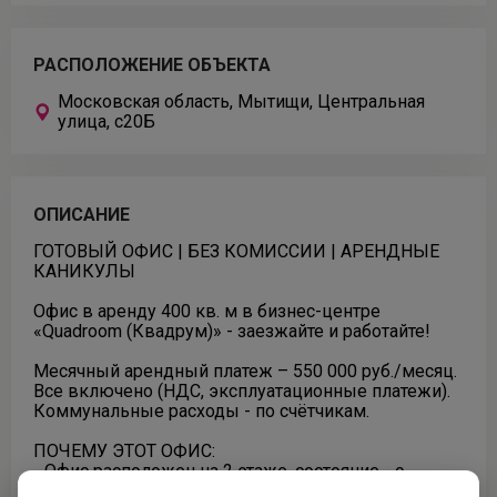
РАСПОЛОЖЕНИЕ ОБЪЕКТА
Московская область, Мытищи, Центральная
улица, с20Б
ОПИСАНИЕ
ГОТОВЫЙ ОФИС | БЕЗ КОМИССИИ | АРЕНДНЫЕ
КАНИКУЛЫ
Офис в аренду 400 кв. м в бизнес-центре
«Quadroom (Квадрум)» - заезжайте и работайте!
Месячный арендный платеж – 550 000 руб./месяц.
Все включено (НДС, эксплуатационные платежи).
Коммунальные расходы - по счётчикам.
ПОЧЕМУ ЭТОТ ОФИС:
- Офис расположен на 2 этаже, состояние - с
отделкой, планировка - смешанная.