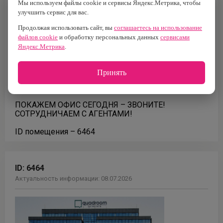
Мы используем файлы cookie и сервисы Яндекс.Метрика, чтобы
- До 50 рабочих мест.
улучшить сервис для вас.
- Помещение предоставляется без мебели.
- Сан. узлы расположены на этаже.
Продолжая использовать сайт, вы
соглашаетесь на использование
файлов cookie
и обработку персональных данных
сервисами
Ближайшая станция метро: Медведково (8 минут
Яндекс.Метрика
.
на транспорте).
Налоговая: null.
Принять
Паркинг: наземный, стоимость 4 000 руб./месяц (за
машиноместо), включая НДС.
ПОКАЖЕМ ОФИС СЕГОДНЯ – ЗВОНИТЕ!
СОТРУДНИЧАЕМ С АГЕНТАМИ!
ID помещения – 6464
ID:
6464
Актуальность информации:
08.07.2026