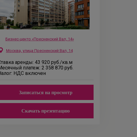
Бизнес-центр «Пресненский Вал, 14»
Москва, улица Пресненский Вал, 14
Ставка аренды:
43 920
руб.
/кв.м
Месячный платеж:
2 358 870
руб.
Налог:
НДС включен
Записаться на просмотр
Скачать презентацию