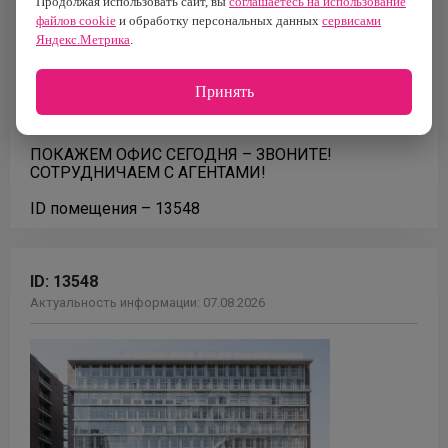
Продолжая использовать сайт, вы
соглашаетесь на использование
файлов cookie
и обработку персональных данных
сервисами
Ближайшая станция метро: Павелецкая (5 минут
Яндекс.Метрика
.
пешком).
Налоговая: 5.
Принять
Паркинг: подземный, стоимость 33 000 руб./месяц
(за машиноместо), не включая НДС.
ПОКАЖЕМ ОФИС СЕГОДНЯ – ЗВОНИТЕ!
СОТРУДНИЧАЕМ С АГЕНТАМИ!
ID помещения – 13548
ID:
13548
Актуальность информации:
07.08.2026